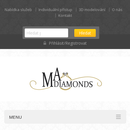
Nabídka služeb
Individuální přístup
3D modelování
O nás
Kontakt
Hledat
Přihlásit/Registrovat
MENU