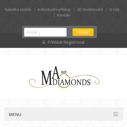
Nabídka služeb
Individuální přístup
3D modelování
O nás
Kontakt
Hledat
Přihlásit/Registrovat
MENU