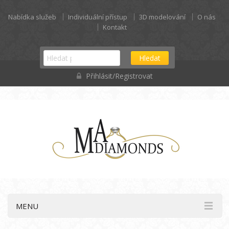
Nabídka služeb
Individuální přístup
3D modelování
O nás
Kontakt
Hledat
Přihlásit/Registrovat
MENU