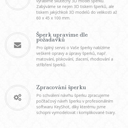
vyrábíme skutečný 3D model šperku.
Zabýváme se nejen 3D tiskem šperků, ale
tiskem jakýchkoli 3D modelů do velikosti až
60 x 45 x 100 mm.
Šperk upravíme dle
požadavků
Pro úplný servis o Vaše šperky nabízíme
veškeré opravy a úpravy šperků, např.
matování, pískování, zlacení, rhodiování a
stříbření šperků.
Zpracování šperku
Po schválení návrhu šperku zpracujeme
počítačový návrh šperku v profesionálním
softwaru KeyShot, díky kterému jsme
schopni vymodelovat i komplikované tvary.