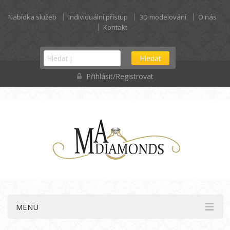
Nabídka služeb
Individuální přístup
3D modelování
O nás
Kontakt
Hledat
Přihlásit/Registrovat
MENU