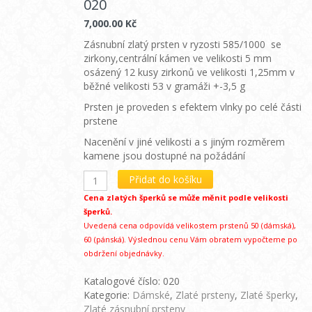
020
7,000.00
Kč
Zásnubní zlatý prsten v ryzosti 585/1000 se
zirkony,centrální kámen ve velikosti 5 mm
osázený 12 kusy zirkonů ve velikosti 1,25mm v
běžné velikosti 53 v gramáži +-3,5 g
Prsten je proveden s efektem vlnky po celé části
prstene
Nacenění v jiné velikosti a s jiným rozměrem
kamene jsou dostupné na požádání
Přidat do košíku
Cena zlatých šperků se může měnit podle velikosti
šperků.
Uvedená cena odpovídá velikostem prstenů 50 (dámská),
60 (pánská). Výslednou cenu Vám obratem vypočteme po
obdržení objednávky.
Katalogové číslo:
020
Kategorie:
Dámské
,
Zlaté prsteny
,
Zlaté šperky
,
Zlaté zásnubní prsteny