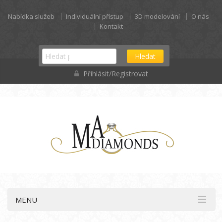
Nabídka služeb
Individuální přístup
3D modelování
O nás
Kontakt
Hledat
Přihlásit/Registrovat
MENU